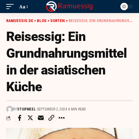
Aa
RAMUESSIG.DE
>
BLOG
>
SORTEN
>
REISESSIG: EIN GRUNDNAHRUNGSMITTEL IN DER ASIATISCHEN KÜCHE
Reisessig: Ein
Grundnahrungsmittel
in der asiatischen
Küche
BY
STUIFMEEL
SEPTEMBER 2, 2024
6 MIN READ