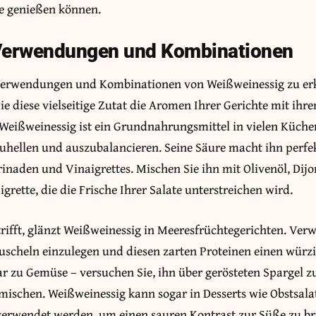
le genießen können.
 Verwendungen und Kombinationen
Verwendungen und Kombinationen von Weißweinessig zu erku
e diese vielseitige Zutat die Aromen Ihrer Gerichte mit ih
. Weißweinessig ist ein Grundnahrungsmittel in vielen Küch
uhellen und auszubalancieren. Seine Säure macht ihn perfek
rinaden und Vinaigrettes. Mischen Sie ihn mit Olivenöl, Dij
igrette, die die Frische Ihrer Salate unterstreichen wird.
ifft, glänzt Weißweinessig in Meeresfrüchtegerichten. Ver
scheln einzulegen und diesen zarten Proteinen einen würzi
 zu Gemüse – versuchen Sie, ihn über gerösteten Spargel zu
mischen. Weißweinessig kann sogar in Desserts wie Obstsal
erwendet werden, um einen sauren Kontrast zur Süße zu bri