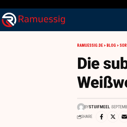
RAMUESSIG.DE
>
BLOG
>
SOR
Die sub
Weißwe
BY
STUIFMEEL
SEPTEMBE
SHARE